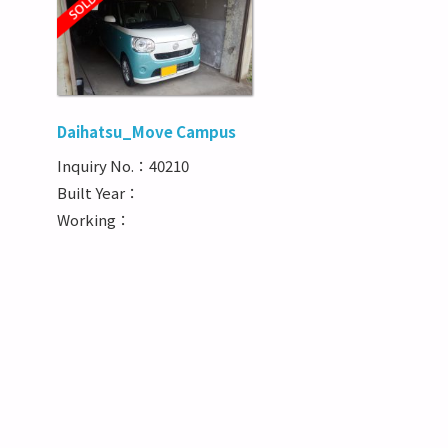
Daihatsu_Move Campus
Inquiry No.：40210
Built Year：
Working：