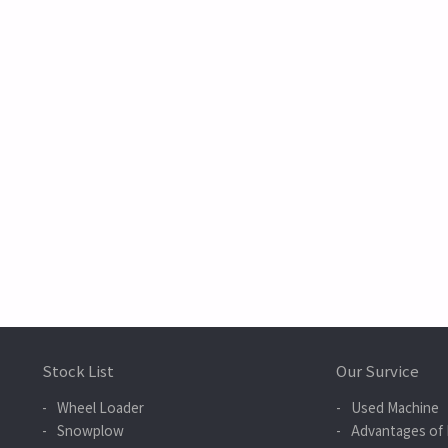
Stock List
Our Survice
Wheel Loader
Used Machine
Snowplow
Advantages of 