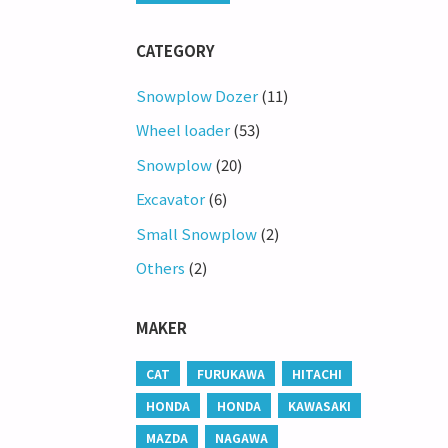
CATEGORY
Snowplow Dozer
(11)
Wheel loader
(53)
Snowplow
(20)
Excavator
(6)
Small Snowplow
(2)
Others
(2)
MAKER
CAT
FURUKAWA
HITACHI
HONDA
HONDA
KAWASAKI
MAZDA
NAGAWA