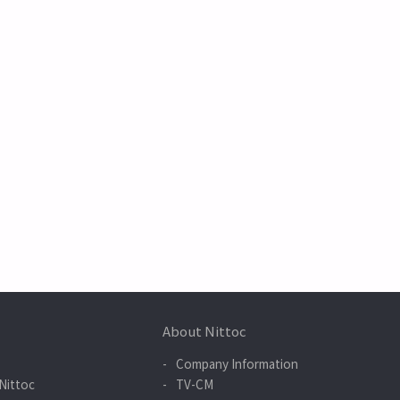
About Nittoc
Company Information
Nittoc
TV-CM