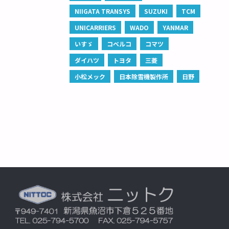
NIIGATA TRANSYS
SUZUKI
TCM
UNICARRIERS
WADO
YANMAR
いすゞ
コベルコ
コマツ
ダイハツ
トヨタ
三菱
小松メック
日本除雪機製作所
日野