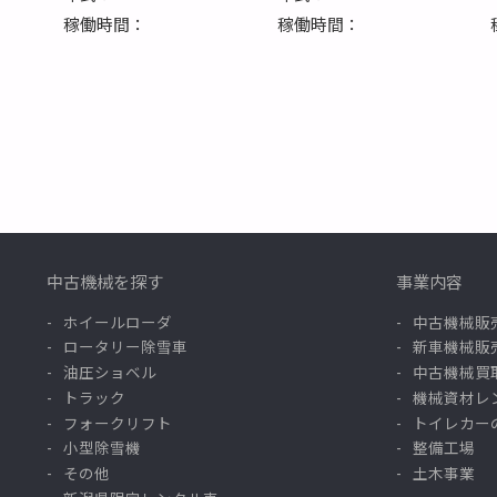
稼働時間：
稼働時間：
中古機械を探す
事業内容
ホイールローダ
中古機械販
ロータリー除雪車
新車機械販
油圧ショベル
中古機械買
トラック
機械資材レ
フォークリフト
トイレカー
小型除雪機
整備工場
その他
土木事業