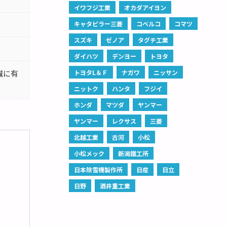
イワフジ工業
オカダアイヨン
キャタピラー三菱
コベルコ
コマツ
スズキ
ゼノア
タグチ工業
ダイハツ
デンヨー
トヨタ
誠に有
トヨタL＆Ｆ
ナガワ
ニッサン
ニットク
ハンタ
フジイ
ホンダ
マツダ
ヤンマー
ヤンマー
レクサス
三菱
北越工業
古河
小松
小松メック
新潟鐵工所
日本除雪機製作所
日産
日立
日野
酒井重工業