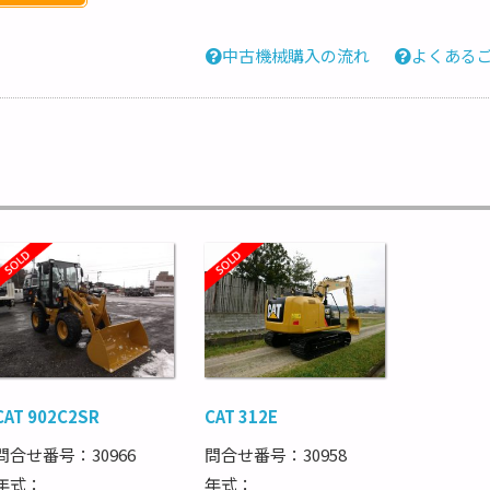
中古機械購入の流れ
よくある
CAT 902C2SR
CAT 312E
問合せ番号：30966
問合せ番号：30958
年式：
年式：