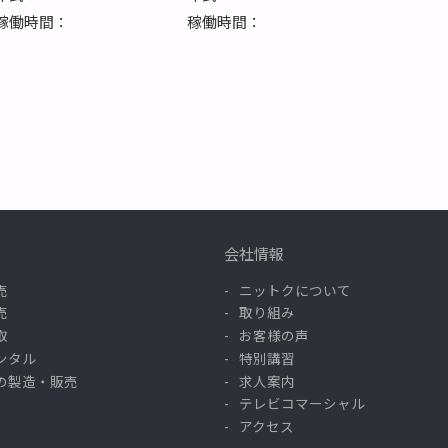
稼働時間：
稼働時間：
会社情報
売
ニットクについて
売
取り組み
取
お客様の声
ンタル
特別講習
の製造・販売
求人案内
テレビコマーシャル
アクセス