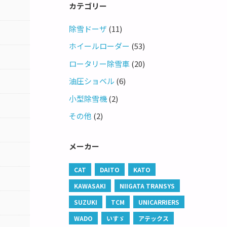
カテゴリー
除雪ドーザ
(11)
ホイールローダー
(53)
ロータリー除雪車
(20)
油圧ショベル
(6)
小型除雪機
(2)
その他
(2)
メーカー
CAT
DAITO
KATO
KAWASAKI
NIIGATA TRANSYS
SUZUKI
TCM
UNICARRIERS
WADO
いすゞ
アテックス