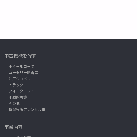
中古機械を探す
ホイールローダ
ロータリー除雪車
油圧ショベル
トラック
フォークリフト
小型除雪機
その他
新潟県限定レンタル車
事業内容