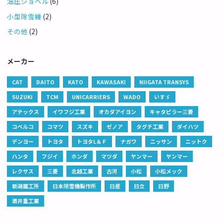
油圧ショベル
(6)
小型除雪機
(2)
その他
(2)
メーカー
CAT
DAITO
KATO
KAWASAKI
NIIGATA TRANSYS
SUZUKI
TCM
UNICARRIERS
WADO
いすゞ
アテックス
イワフジ工業
オカダアイヨン
キャタピラー三菱
コベルコ
コマツ
スズキ
ゼノア
タグチ工業
ダイハツ
デンヨー
トヨタ
トヨタL＆Ｆ
ナガワ
ニッサン
ニットク
ハンタ
フジイ
ホンダ
マツダ
ヤンマー
ヤンマー
レクサス
三菱
北越工業
古河
小松
小松メック
新潟鐵工所
日本除雪機製作所
日産
日立
日野
酒井重工業