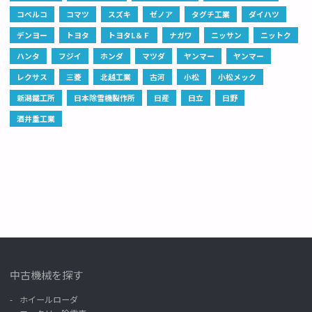
コベルコ
コマツ
スズキ
ゼノア
タグチ工業
ダイハツ
デンヨー
トヨタ
トヨタL＆Ｆ
ナガワ
ニッサン
ニットク
ハンタ
フジイ
ホンダ
マツダ
ヤンマー
ヤンマー
レクサス
三菱
北越工業
古河
小松
小松メック
新潟鐵工所
日本除雪機製作所
日産
日立
日野
酒井重工業
中古機械を探す
ホイールローダ