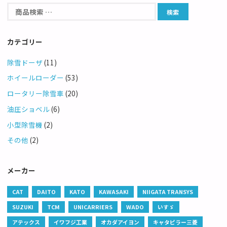
カテゴリー
除雪ドーザ
(11)
ホイールローダー
(53)
ロータリー除雪車
(20)
油圧ショベル
(6)
小型除雪機
(2)
その他
(2)
メーカー
CAT
DAITO
KATO
KAWASAKI
NIIGATA TRANSYS
SUZUKI
TCM
UNICARRIERS
WADO
いすゞ
アテックス
イワフジ工業
オカダアイヨン
キャタピラー三菱