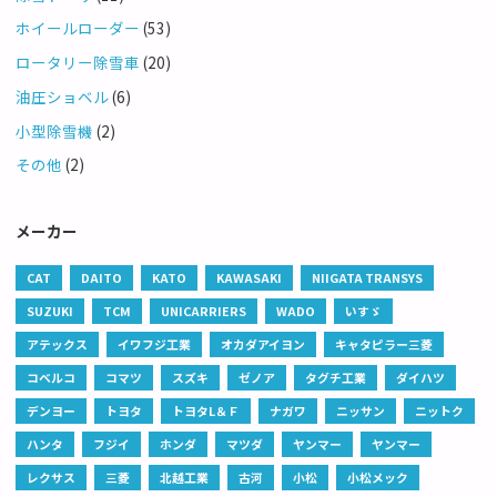
ホイールローダー
(53)
ロータリー除雪車
(20)
油圧ショベル
(6)
小型除雪機
(2)
その他
(2)
メーカー
CAT
DAITO
KATO
KAWASAKI
NIIGATA TRANSYS
SUZUKI
TCM
UNICARRIERS
WADO
いすゞ
アテックス
イワフジ工業
オカダアイヨン
キャタピラー三菱
コベルコ
コマツ
スズキ
ゼノア
タグチ工業
ダイハツ
デンヨー
トヨタ
トヨタL＆Ｆ
ナガワ
ニッサン
ニットク
ハンタ
フジイ
ホンダ
マツダ
ヤンマー
ヤンマー
レクサス
三菱
北越工業
古河
小松
小松メック