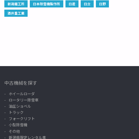
新潟鐵工所
日本除雪機製作所
日産
日立
日野
酒井重工業
中古機械を探す
ホイールローダ
ロータリー除雪車
油圧ショベル
トラック
フォークリフト
小型除雪機
その他
新潟県限定レンタル車