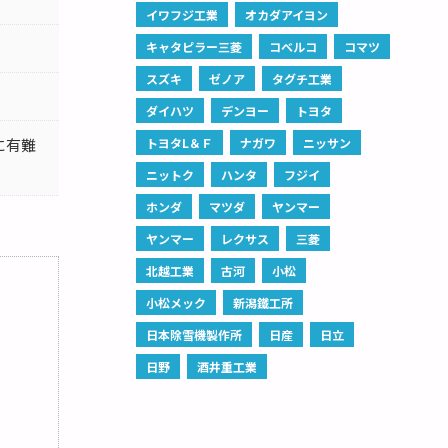
イワフジ工業
オカダアイヨン
キャタピラー三菱
コベルコ
コマツ
スズキ
ゼノア
タグチ工業
ダイハツ
デンヨー
トヨタ
に有難
トヨタL＆Ｆ
ナガワ
ニッサン
ニットク
ハンタ
フジイ
ホンダ
マツダ
ヤンマー
ヤンマー
レクサス
三菱
北越工業
古河
小松
小松メック
新潟鐵工所
日本除雪機製作所
日産
日立
日野
酒井重工業