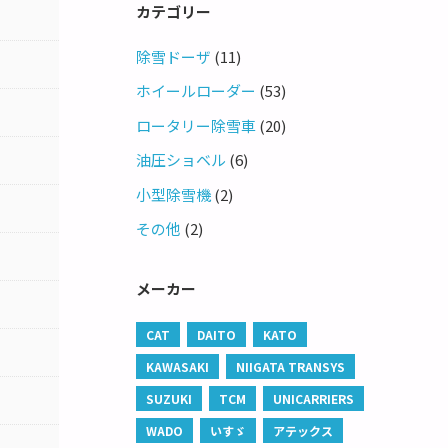
カテゴリー
除雪ドーザ
(11)
ホイールローダー
(53)
ロータリー除雪車
(20)
油圧ショベル
(6)
小型除雪機
(2)
その他
(2)
メーカー
CAT
DAITO
KATO
KAWASAKI
NIIGATA TRANSYS
SUZUKI
TCM
UNICARRIERS
WADO
いすゞ
アテックス