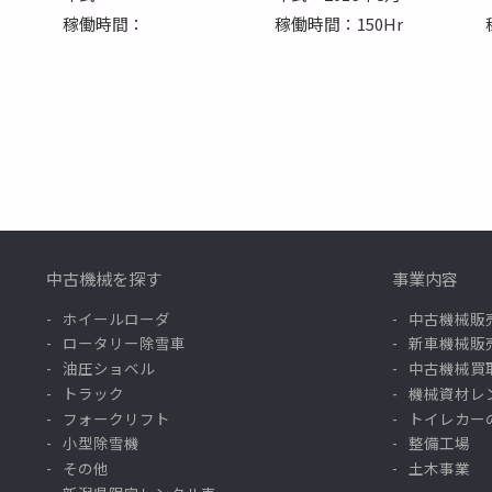
稼働時間：
稼働時間：150Hr
中古機械を探す
事業内容
ホイールローダ
中古機械販
ロータリー除雪車
新車機械販
油圧ショベル
中古機械買
トラック
機械資材レ
フォークリフト
トイレカー
小型除雪機
整備工場
その他
土木事業