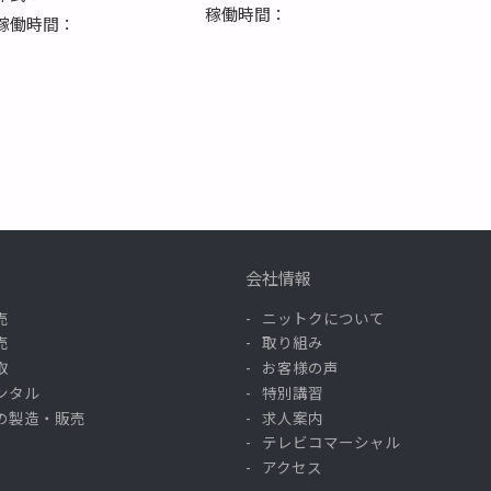
稼働時間：
稼働時間：
会社情報
売
ニットクについて
売
取り組み
取
お客様の声
ンタル
特別講習
の製造・販売
求人案内
テレビコマーシャル
アクセス