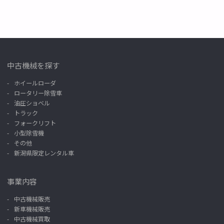
中古機械を探す
ホイールローダ
ロータリー除雪車
油圧ショベル
トラック
フォークリフト
小型除雪機
その他
新潟県限定レンタル車
事業内容
中古機械販売
新車機械販売
中古機械買取