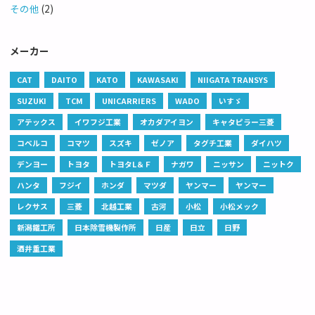
その他
(2)
メーカー
CAT
DAITO
KATO
KAWASAKI
NIIGATA TRANSYS
SUZUKI
TCM
UNICARRIERS
WADO
いすゞ
アテックス
イワフジ工業
オカダアイヨン
キャタピラー三菱
コベルコ
コマツ
スズキ
ゼノア
タグチ工業
ダイハツ
デンヨー
トヨタ
トヨタL＆Ｆ
ナガワ
ニッサン
ニットク
ハンタ
フジイ
ホンダ
マツダ
ヤンマー
ヤンマー
レクサス
三菱
北越工業
古河
小松
小松メック
新潟鐵工所
日本除雪機製作所
日産
日立
日野
酒井重工業