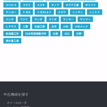
コベルコ
コマツ
スズキ
ゼノア
タグチ工業
ダイハツ
デンヨー
トヨタ
トヨタL＆Ｆ
ナガワ
ニッサン
ニットク
ハンタ
フジイ
ホンダ
マツダ
ヤンマー
ヤンマー
レクサス
三菱
北越工業
古河
小松
小松メック
新潟鐵工所
日本除雪機製作所
日産
日立
日野
酒井重工業
中古機械を探す
ホイールローダ