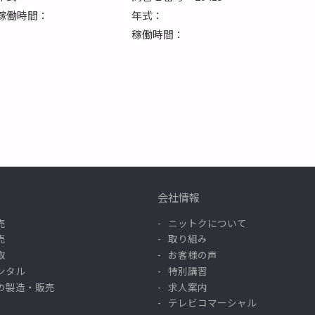
稼働時間：
年式：
稼働時間：
会社情報
売
ニットクについて
売
取り組み
取
お客様の声
ンタル
特別講習
の製造・販売
求人案内
テレビコマーシャル