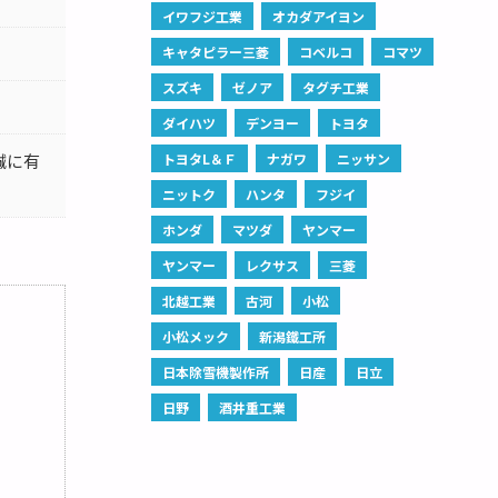
イワフジ工業
オカダアイヨン
キャタピラー三菱
コベルコ
コマツ
スズキ
ゼノア
タグチ工業
ダイハツ
デンヨー
トヨタ
誠に有
トヨタL＆Ｆ
ナガワ
ニッサン
ニットク
ハンタ
フジイ
ホンダ
マツダ
ヤンマー
ヤンマー
レクサス
三菱
北越工業
古河
小松
小松メック
新潟鐵工所
日本除雪機製作所
日産
日立
日野
酒井重工業