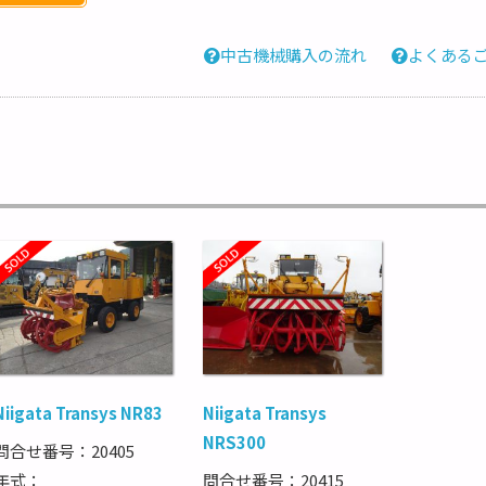
中古機械購入の流れ
よくある
Niigata Transys NR83
Niigata Transys
NRS300
問合せ番号：20405
年式：
問合せ番号：20415