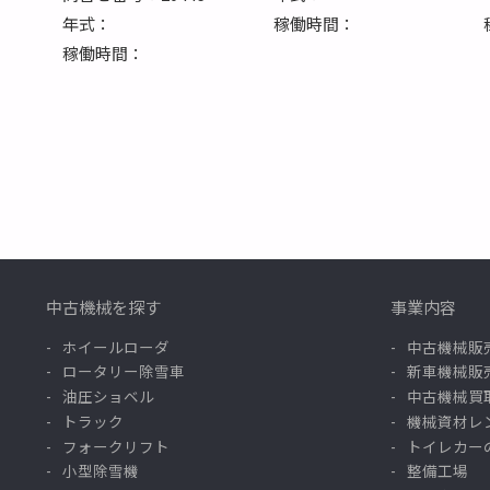
年式：
稼働時間：
稼働時間：
中古機械を探す
事業内容
ホイールローダ
中古機械販
ロータリー除雪車
新車機械販
油圧ショベル
中古機械買
トラック
機械資材レ
フォークリフト
トイレカー
小型除雪機
整備工場