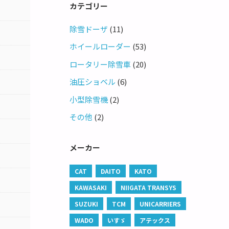
カテゴリー
除雪ドーザ
(11)
ホイールローダー
(53)
ロータリー除雪車
(20)
油圧ショベル
(6)
小型除雪機
(2)
その他
(2)
メーカー
CAT
DAITO
KATO
KAWASAKI
NIIGATA TRANSYS
SUZUKI
TCM
UNICARRIERS
WADO
いすゞ
アテックス