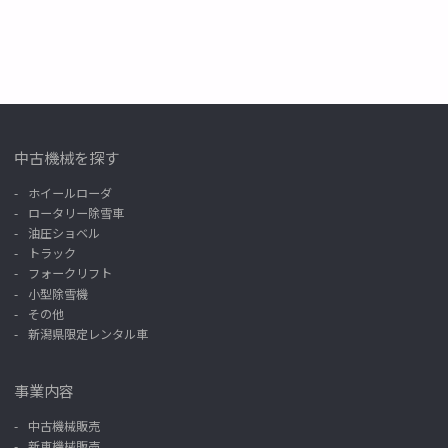
中古機械を探す
ホイールローダ
ロータリー除雪車
油圧ショベル
トラック
フォークリフト
小型除雪機
その他
新潟県限定レンタル車
事業内容
中古機械販売
新車機械販売