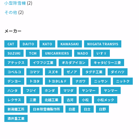
小型除雪機
(2)
その他
(2)
メーカー
CAT
DAITO
KATO
KAWASAKI
NIIGATA TRANSYS
SUZUKI
TCM
UNICARRIERS
WADO
いすゞ
アテックス
イワフジ工業
オカダアイヨン
キャタピラー三菱
コベルコ
コマツ
スズキ
ゼノア
タグチ工業
ダイハツ
デンヨー
トヨタ
トヨタL＆Ｆ
ナガワ
ニッサン
ニットク
ハンタ
フジイ
ホンダ
マツダ
ヤンマー
ヤンマー
レクサス
三菱
北越工業
古河
小松
小松メック
新潟鐵工所
日本除雪機製作所
日産
日立
日野
酒井重工業