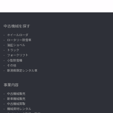
中古機械を探す
ホイールローダ
ロータリー除雪車
油圧ショベル
トラック
フォークリフト
小型除雪機
その他
新潟県限定レンタル車
事業内容
中古機械販売
新車機械販売
中古機械買取
機械資材レンタル