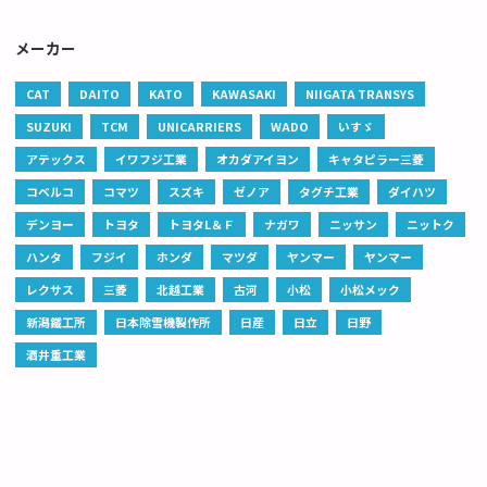
メーカー
CAT
DAITO
KATO
KAWASAKI
NIIGATA TRANSYS
SUZUKI
TCM
UNICARRIERS
WADO
いすゞ
アテックス
イワフジ工業
オカダアイヨン
キャタピラー三菱
コベルコ
コマツ
スズキ
ゼノア
タグチ工業
ダイハツ
デンヨー
トヨタ
トヨタL＆Ｆ
ナガワ
ニッサン
ニットク
ハンタ
フジイ
ホンダ
マツダ
ヤンマー
ヤンマー
レクサス
三菱
北越工業
古河
小松
小松メック
新潟鐵工所
日本除雪機製作所
日産
日立
日野
酒井重工業