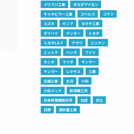
イワフジ工業
オカダアイヨン
キャタピラー三菱
コベルコ
コマツ
スズキ
ゼノア
タグチ工業
ダイハツ
デンヨー
トヨタ
トヨタL＆Ｆ
ナガワ
ニッサン
ニットク
ハンタ
フジイ
ホンダ
マツダ
ヤンマー
ヤンマー
レクサス
三菱
北越工業
古河
小松
小松メック
新潟鐵工所
日本除雪機製作所
日産
日立
日野
酒井重工業