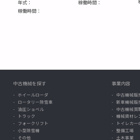
年式：
稼働時間：
稼働時間：
中古機械を探す
事業内容
ホイールローダ
中古機械販
ロータリー除雪車
新車機械販
油圧ショベル
中古機械買
トラック
機械資材レ
フォークリフト
トイレカー
小型除雪機
整備工場
その他
土木事業