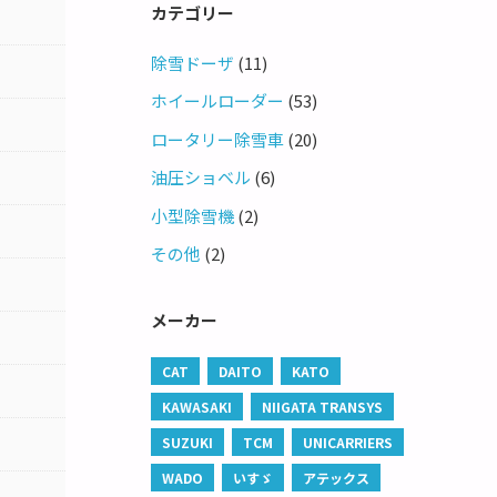
カテゴリー
除雪ドーザ
(11)
ホイールローダー
(53)
ロータリー除雪車
(20)
油圧ショベル
(6)
小型除雪機
(2)
その他
(2)
メーカー
CAT
DAITO
KATO
KAWASAKI
NIIGATA TRANSYS
SUZUKI
TCM
UNICARRIERS
WADO
いすゞ
アテックス