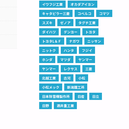
イワフジ工業
オカダアイヨン
キャタピラー三菱
コベルコ
コマツ
スズキ
ゼノア
タグチ工業
ダイハツ
デンヨー
トヨタ
トヨタL＆Ｆ
ナガワ
ニッサン
ニットク
ハンタ
フジイ
ホンダ
マツダ
ヤンマー
ヤンマー
レクサス
三菱
北越工業
古河
小松
小松メック
新潟鐵工所
日本除雪機製作所
日産
日立
日野
酒井重工業