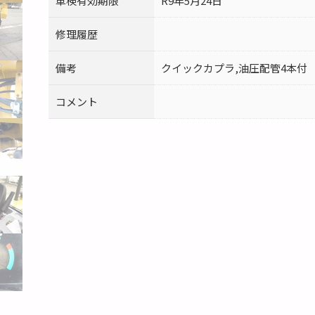
車検有効期限
R9年5月24日
修理履歴
備考
クイックカプラ,油圧配管4本付
コメント