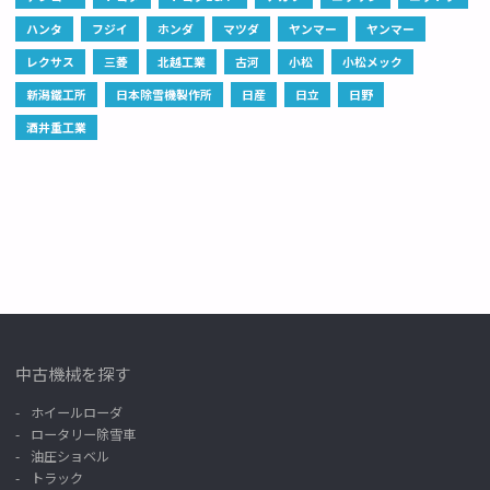
ハンタ
フジイ
ホンダ
マツダ
ヤンマー
ヤンマー
レクサス
三菱
北越工業
古河
小松
小松メック
新潟鐵工所
日本除雪機製作所
日産
日立
日野
酒井重工業
中古機械を探す
ホイールローダ
ロータリー除雪車
油圧ショベル
トラック