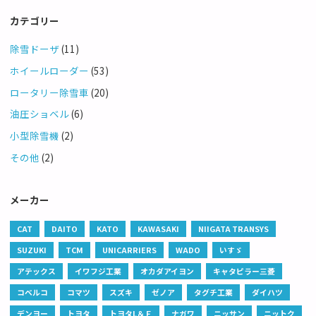
カテゴリー
除雪ドーザ
(11)
ホイールローダー
(53)
ロータリー除雪車
(20)
油圧ショベル
(6)
小型除雪機
(2)
その他
(2)
メーカー
CAT
DAITO
KATO
KAWASAKI
NIIGATA TRANSYS
SUZUKI
TCM
UNICARRIERS
WADO
いすゞ
アテックス
イワフジ工業
オカダアイヨン
キャタピラー三菱
コベルコ
コマツ
スズキ
ゼノア
タグチ工業
ダイハツ
デンヨー
トヨタ
トヨタL＆Ｆ
ナガワ
ニッサン
ニットク