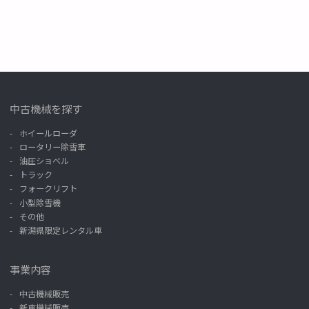
中古機械を探す
ホイールローダ
ロータリー除雪車
油圧ショベル
トラック
フォークリフト
小型除雪機
その他
新潟県限定レンタル車
事業内容
中古機械販売
新車機械販売