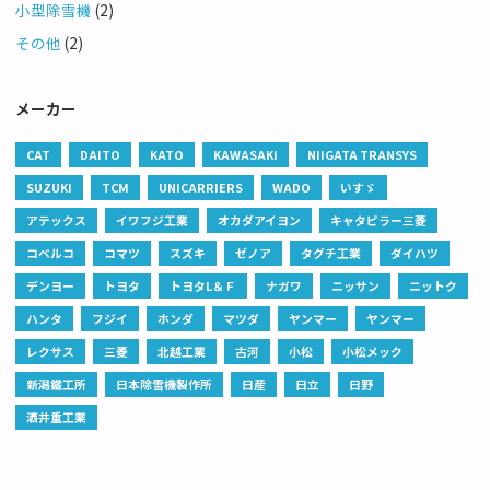
小型除雪機
(2)
その他
(2)
メーカー
CAT
DAITO
KATO
KAWASAKI
NIIGATA TRANSYS
SUZUKI
TCM
UNICARRIERS
WADO
いすゞ
アテックス
イワフジ工業
オカダアイヨン
キャタピラー三菱
コベルコ
コマツ
スズキ
ゼノア
タグチ工業
ダイハツ
デンヨー
トヨタ
トヨタL＆Ｆ
ナガワ
ニッサン
ニットク
ハンタ
フジイ
ホンダ
マツダ
ヤンマー
ヤンマー
レクサス
三菱
北越工業
古河
小松
小松メック
新潟鐵工所
日本除雪機製作所
日産
日立
日野
酒井重工業