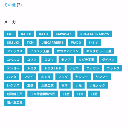
その他
(2)
メーカー
CAT
DAITO
KATO
KAWASAKI
NIIGATA TRANSYS
SUZUKI
TCM
UNICARRIERS
WADO
いすゞ
アテックス
イワフジ工業
オカダアイヨン
キャタピラー三菱
コベルコ
コマツ
スズキ
ゼノア
タグチ工業
ダイハツ
デンヨー
トヨタ
トヨタL＆Ｆ
ナガワ
ニッサン
ニットク
ハンタ
フジイ
ホンダ
マツダ
ヤンマー
ヤンマー
レクサス
三菱
北越工業
古河
小松
小松メック
新潟鐵工所
日本除雪機製作所
日産
日立
日野
酒井重工業