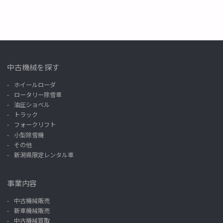
中古機械を探す
ホイールローダ
ロータリー除雪車
油圧ショベル
トラック
フォークリフト
小型除雪機
その他
新潟県限定レンタル車
事業内容
中古機械販売
新車機械販売
中古機械買取