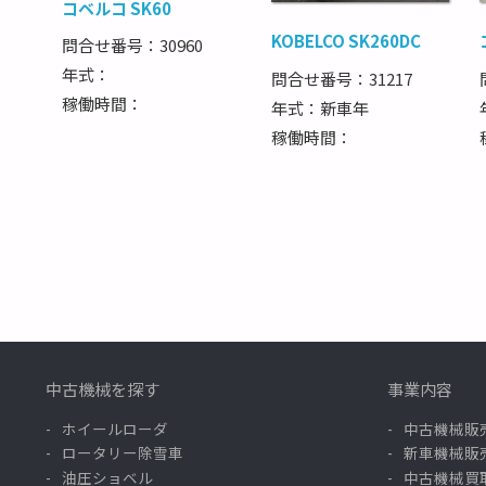
コベルコ SK60
KOBELCO SK260DC
問合せ番号：30960
年式：
問合せ番号：31217
稼働時間：
年式：新車年
稼働時間：
中古機械を探す
事業内容
ホイールローダ
中古機械販
ロータリー除雪車
新車機械販
油圧ショベル
中古機械買