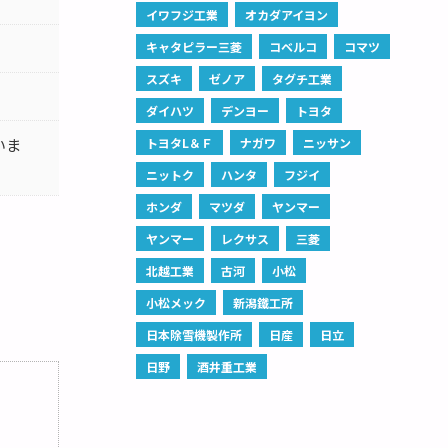
イワフジ工業
オカダアイヨン
キャタピラー三菱
コベルコ
コマツ
スズキ
ゼノア
タグチ工業
ダイハツ
デンヨー
トヨタ
いま
トヨタL＆Ｆ
ナガワ
ニッサン
ニットク
ハンタ
フジイ
ホンダ
マツダ
ヤンマー
ヤンマー
レクサス
三菱
北越工業
古河
小松
小松メック
新潟鐵工所
日本除雪機製作所
日産
日立
日野
酒井重工業