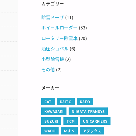
カテゴリー
除雪ドーザ
(11)
ホイールローダー
(53)
ロータリー除雪車
(20)
油圧ショベル
(6)
小型除雪機
(2)
その他
(2)
メーカー
CAT
DAITO
KATO
KAWASAKI
NIIGATA TRANSYS
SUZUKI
TCM
UNICARRIERS
WADO
いすゞ
アテックス