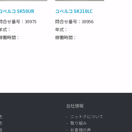
コベルコ SK50UR
コベルコ SK210LC
問合せ番号：30975
問合せ番号：30956
年式：
年式：
稼働時間：
稼働時間：
会社情報
売
ニットクについて
売
取り組み
取
お客様の声