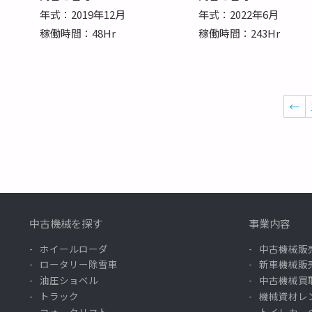
年式：2019年12月
年式：2022年6月
稼働時間：48Hr
稼働時間：243Hr
←
中古機械を探す
事業内容
ホイールローダ
中古機械販
ロータリー除雪車
新車機械販
油圧ショベル
中古機械買
トラック
機械資材レ
フォークリフト
トイレカー