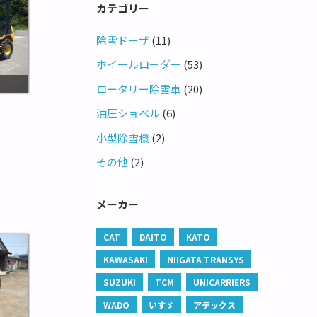
カテゴリー
除雪ドーザ
(11)
ホイールローダー
(53)
ロータリー除雪車
(20)
油圧ショベル
(6)
小型除雪機
(2)
その他
(2)
メーカー
CAT
DAITO
KATO
KAWASAKI
NIIGATA TRANSYS
SUZUKI
TCM
UNICARRIERS
WADO
いすゞ
アテックス