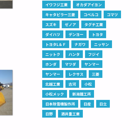
イワフジ工業
オカダアイヨン
キャタピラー三菱
コベルコ
コマツ
スズキ
ゼノア
タグチ工業
ダイハツ
デンヨー
トヨタ
トヨタL＆Ｆ
ナガワ
ニッサン
ニットク
ハンタ
フジイ
ホンダ
マツダ
ヤンマー
ヤンマー
レクサス
三菱
北越工業
古河
小松
小松メック
新潟鐵工所
日本除雪機製作所
日産
日立
日野
酒井重工業