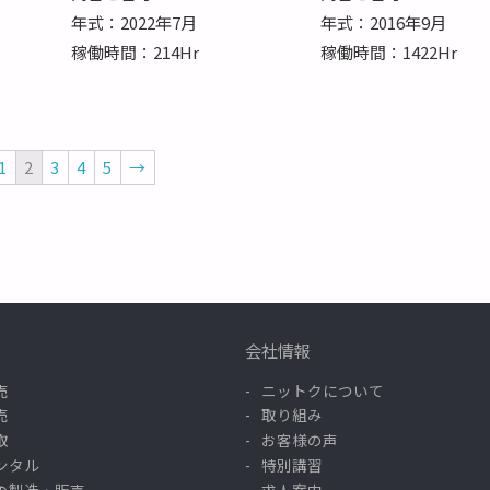
年式：2022年7月
年式：2016年9月
稼働時間：214Hr
稼働時間：1422Hr
1
2
3
4
5
→
会社情報
売
ニットクについて
売
取り組み
取
お客様の声
ンタル
特別講習
の製造・販売
求人案内