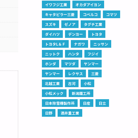
イワフジ工業
オカダアイヨン
キャタピラー三菱
コベルコ
コマツ
スズキ
ゼノア
タグチ工業
ダイハツ
デンヨー
トヨタ
トヨタL＆Ｆ
ナガワ
ニッサン
ニットク
ハンタ
フジイ
ホンダ
マツダ
ヤンマー
ヤンマー
レクサス
三菱
北越工業
古河
小松
小松メック
新潟鐵工所
日本除雪機製作所
日産
日立
日野
酒井重工業