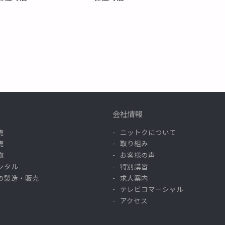
会社情報
売
ニットクについて
売
取り組み
取
お客様の声
ンタル
特別講習
の製造・販売
求人案内
テレビコマーシャル
アクセス