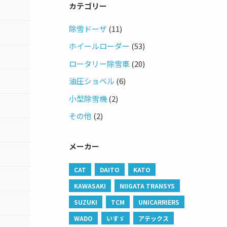
カテゴリー
除雪ドーザ
(11)
ホイールローダー
(53)
ロータリー除雪車
(20)
油圧ショベル
(6)
小型除雪機
(2)
その他
(2)
メーカー
CAT
DAITO
KATO
KAWASAKI
NIIGATA TRANSYS
SUZUKI
TCM
UNICARRIERS
WADO
いすゞ
アテックス