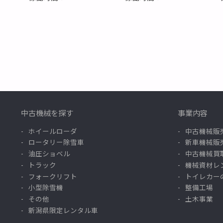
中古機械を探す
事業内容
ホイールローダ
中古機械販
ロータリー除雪車
新車機械販
油圧ショベル
中古機械買
トラック
機械資材レ
フォークリフト
トイレカー
小型除雪機
整備工場
その他
土木事業
新潟県限定レンタル車