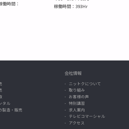
稼働時間：
稼働時間：393Hr
会社情報
売
ニットクについて
売
取り組み
取
お客様の声
ンタル
特別講習
の製造・販売
求人案内
テレビコマーシャル
アクセス