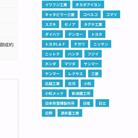
イワフジ工業
オカダアイヨン
キャタピラー三菱
コベルコ
コマツ
スズキ
ゼノア
タグチ工業
ダイハツ
デンヨー
トヨタ
、御成約
トヨタL＆Ｆ
ナガワ
ニッサン
ニットク
ハンタ
フジイ
ホンダ
マツダ
ヤンマー
ヤンマー
レクサス
三菱
北越工業
古河
小松
小松メック
新潟鐵工所
日本除雪機製作所
日産
日立
日野
酒井重工業