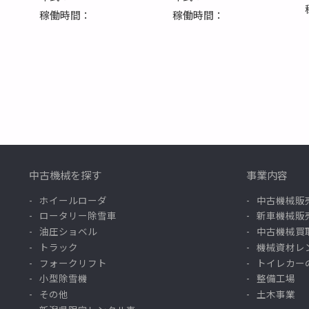
稼働時間：
稼働時間：
中古機械を探す
事業内容
ホイールローダ
中古機械販
ロータリー除雪車
新車機械販
油圧ショベル
中古機械買
トラック
機械資材レ
フォークリフト
トイレカー
小型除雪機
整備工場
その他
土木事業