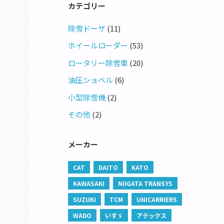
カテゴリー
除雪ドーザ
(11)
ホイールローダー
(53)
ロータリー除雪車
(20)
油圧ショベル
(6)
小型除雪機
(2)
その他
(2)
メーカー
CAT
DAITO
KATO
KAWASAKI
NIIGATA TRANSYS
SUZUKI
TCM
UNICARRIERS
WADO
いすゞ
アテックス