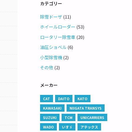
カテゴリー
除雪ドーザ
(11)
ホイールローダー
(53)
ロータリー除雪車
(20)
油圧ショベル
(6)
小型除雪機
(2)
その他
(2)
メーカー
CAT
DAITO
KATO
KAWASAKI
NIIGATA TRANSYS
SUZUKI
TCM
UNICARRIERS
WADO
いすゞ
アテックス