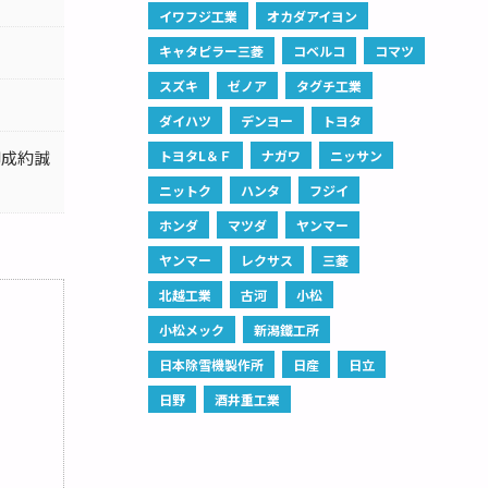
イワフジ工業
オカダアイヨン
キャタピラー三菱
コベルコ
コマツ
スズキ
ゼノア
タグチ工業
ダイハツ
デンヨー
トヨタ
御成約誠
トヨタL＆Ｆ
ナガワ
ニッサン
ニットク
ハンタ
フジイ
ホンダ
マツダ
ヤンマー
ヤンマー
レクサス
三菱
北越工業
古河
小松
小松メック
新潟鐵工所
日本除雪機製作所
日産
日立
日野
酒井重工業