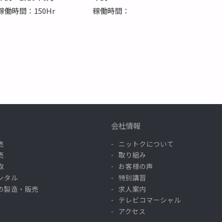
稼働時間：150Hr
稼働時間：
会社情報
売
ニットクについて
売
取り組み
取
お客様の声
ンタル
特別講習
の製造・販売
求人案内
テレビコマーシャル
アクセス