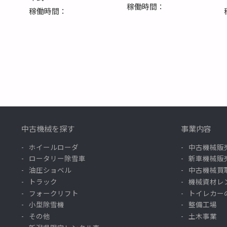
稼働時間：
稼働時間：
中古機械を探す
事業内容
ホイールローダ
中古機械販
ロータリー除雪車
新車機械販
油圧ショベル
中古機械買
トラック
機械資材レ
フォークリフト
トイレカー
小型除雪機
整備工場
その他
土木事業