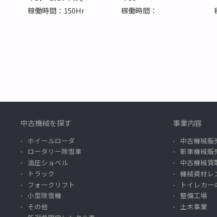
稼働時間：150Hr
稼働時間：
中古機械を探す
事業内容
ホイールローダ
中古機械販
ロータリー除雪車
新車機械販
油圧ショベル
中古機械買
トラック
機械資材レ
フォークリフト
トイレカー
小型除雪機
整備工場
その他
土木事業