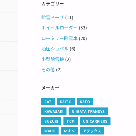
カテゴリー
除雪ドーザ
(11)
ホイールローダー
(53)
ロータリー除雪車
(20)
油圧ショベル
(6)
小型除雪機
(2)
その他
(2)
メーカー
CAT
DAITO
KATO
KAWASAKI
NIIGATA TRANSYS
SUZUKI
TCM
UNICARRIERS
WADO
いすゞ
アテックス