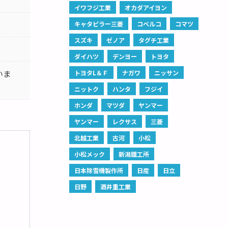
イワフジ工業
オカダアイヨン
キャタピラー三菱
コベルコ
コマツ
スズキ
ゼノア
タグチ工業
ダイハツ
デンヨー
トヨタ
いま
トヨタL＆Ｆ
ナガワ
ニッサン
ニットク
ハンタ
フジイ
ホンダ
マツダ
ヤンマー
ヤンマー
レクサス
三菱
北越工業
古河
小松
小松メック
新潟鐵工所
日本除雪機製作所
日産
日立
日野
酒井重工業