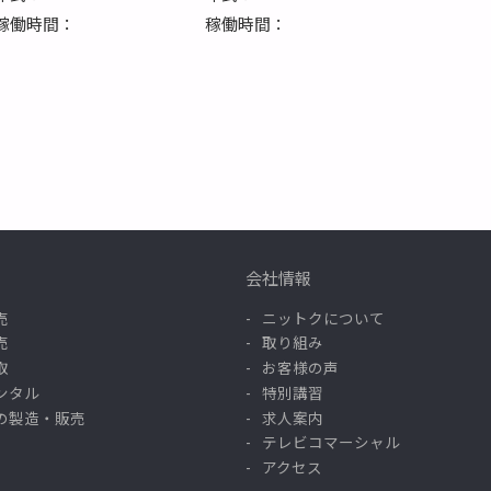
稼働時間：
稼働時間：
会社情報
売
ニットクについて
売
取り組み
取
お客様の声
ンタル
特別講習
の製造・販売
求人案内
テレビコマーシャル
アクセス