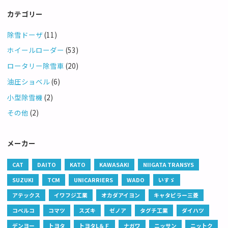
カテゴリー
除雪ドーザ
(11)
ホイールローダー
(53)
ロータリー除雪車
(20)
油圧ショベル
(6)
小型除雪機
(2)
その他
(2)
メーカー
CAT
DAITO
KATO
KAWASAKI
NIIGATA TRANSYS
SUZUKI
TCM
UNICARRIERS
WADO
いすゞ
アテックス
イワフジ工業
オカダアイヨン
キャタピラー三菱
コベルコ
コマツ
スズキ
ゼノア
タグチ工業
ダイハツ
デンヨー
トヨタ
トヨタL＆Ｆ
ナガワ
ニッサン
ニットク