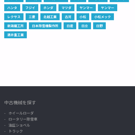
ハンタ
フジイ
ホンダ
マツダ
ヤンマー
ヤンマー
レクサス
三菱
北越工業
古河
小松
小松メック
新潟鐵工所
日本除雪機製作所
日産
日立
日野
酒井重工業
中古機械を探す
ホイールローダ
ロータリー除雪車
油圧ショベル
トラック