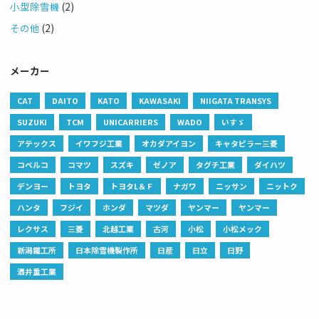
小型除雪機
(2)
その他
(2)
メーカー
CAT
DAITO
KATO
KAWASAKI
NIIGATA TRANSYS
SUZUKI
TCM
UNICARRIERS
WADO
いすゞ
アテックス
イワフジ工業
オカダアイヨン
キャタピラー三菱
コベルコ
コマツ
スズキ
ゼノア
タグチ工業
ダイハツ
デンヨー
トヨタ
トヨタL＆Ｆ
ナガワ
ニッサン
ニットク
ハンタ
フジイ
ホンダ
マツダ
ヤンマー
ヤンマー
レクサス
三菱
北越工業
古河
小松
小松メック
新潟鐵工所
日本除雪機製作所
日産
日立
日野
酒井重工業