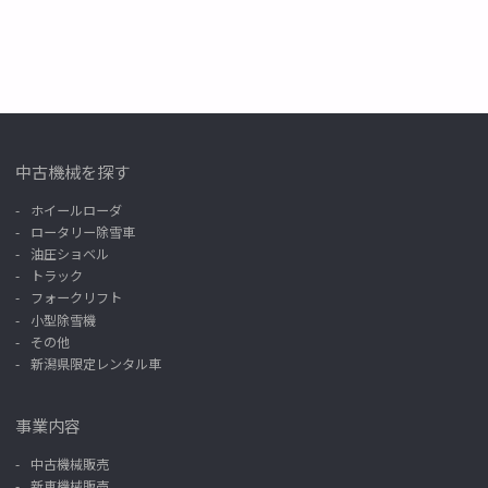
中古機械を探す
ホイールローダ
ロータリー除雪車
油圧ショベル
トラック
フォークリフト
小型除雪機
その他
新潟県限定レンタル車
事業内容
中古機械販売
新車機械販売