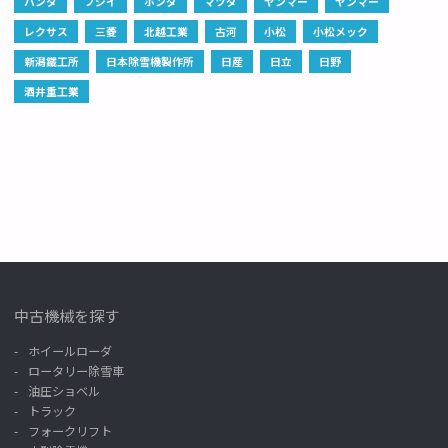
ハンタ
フジイ
ホンダ
マツダ
ヤンマー
ヤンマー
レクサス
三菱
北越工業
古河
小松
小松メック
新潟鐵工所
日本除雪機製作所
日産
日立
日野
酒井重工業
中古機械を探す
ホイールローダ
ロータリー除雪車
油圧ショベル
トラック
フォークリフト