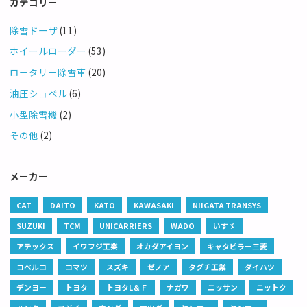
カテゴリー
除雪ドーザ
(11)
ホイールローダー
(53)
ロータリー除雪車
(20)
油圧ショベル
(6)
小型除雪機
(2)
その他
(2)
メーカー
CAT
DAITO
KATO
KAWASAKI
NIIGATA TRANSYS
SUZUKI
TCM
UNICARRIERS
WADO
いすゞ
アテックス
イワフジ工業
オカダアイヨン
キャタピラー三菱
コベルコ
コマツ
スズキ
ゼノア
タグチ工業
ダイハツ
デンヨー
トヨタ
トヨタL＆Ｆ
ナガワ
ニッサン
ニットク