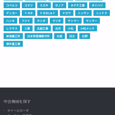
コベルコ
コマツ
スズキ
ゼノア
タグチ工業
ダイハツ
デンヨー
トヨタ
トヨタL＆Ｆ
ナガワ
ニッサン
ニットク
ハンタ
フジイ
ホンダ
マツダ
ヤンマー
ヤンマー
レクサス
三菱
北越工業
古河
小松
小松メック
新潟鐵工所
日本除雪機製作所
日産
日立
日野
酒井重工業
中古機械を探す
ホイールローダ