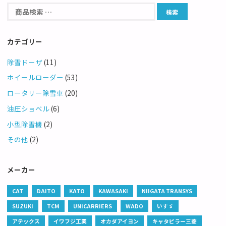
カテゴリー
除雪ドーザ
(11)
ホイールローダー
(53)
ロータリー除雪車
(20)
油圧ショベル
(6)
小型除雪機
(2)
その他
(2)
メーカー
CAT
DAITO
KATO
KAWASAKI
NIIGATA TRANSYS
SUZUKI
TCM
UNICARRIERS
WADO
いすゞ
アテックス
イワフジ工業
オカダアイヨン
キャタピラー三菱