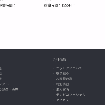
稼働時間：
稼働時間：1555Hｒ
会社情報
売
ニットクについて
売
取り組み
取
お客様の声
ンタル
特別講習
の製造・販売
求人案内
テレビコマーシャル
アクセス