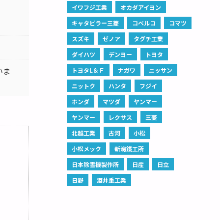
イワフジ工業
オカダアイヨン
キャタピラー三菱
コベルコ
コマツ
スズキ
ゼノア
タグチ工業
ダイハツ
デンヨー
トヨタ
いま
トヨタL＆Ｆ
ナガワ
ニッサン
ニットク
ハンタ
フジイ
ホンダ
マツダ
ヤンマー
ヤンマー
レクサス
三菱
北越工業
古河
小松
小松メック
新潟鐵工所
日本除雪機製作所
日産
日立
日野
酒井重工業