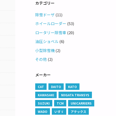
カテゴリー
除雪ドーザ
(11)
ホイールローダー
(53)
ロータリー除雪車
(20)
油圧ショベル
(6)
小型除雪機
(2)
その他
(2)
メーカー
CAT
DAITO
KATO
KAWASAKI
NIIGATA TRANSYS
SUZUKI
TCM
UNICARRIERS
WADO
いすゞ
アテックス