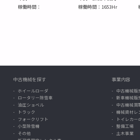
稼働時間：
稼働時間：1653Hr
中古機械を探す
事業内容
ホイールローダ
中古機械販
ロータリー除雪車
新車機械販
油圧ショベル
中古機械買
トラック
機械資材レ
フォークリフト
トイレカー
小型除雪機
整備工場
その他
土木事業