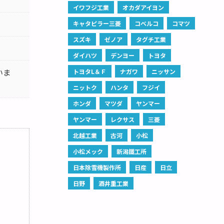
イワフジ工業
オカダアイヨン
キャタピラー三菱
コベルコ
コマツ
スズキ
ゼノア
タグチ工業
ダイハツ
デンヨー
トヨタ
いま
トヨタL＆Ｆ
ナガワ
ニッサン
ニットク
ハンタ
フジイ
ホンダ
マツダ
ヤンマー
ヤンマー
レクサス
三菱
北越工業
古河
小松
小松メック
新潟鐵工所
日本除雪機製作所
日産
日立
日野
酒井重工業