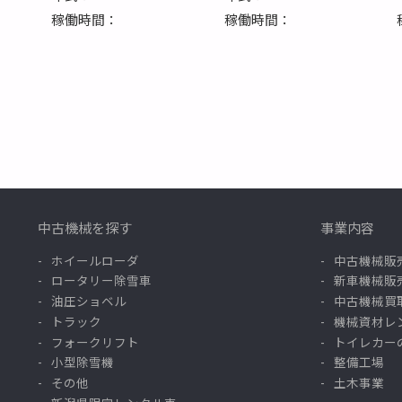
稼働時間：
稼働時間：
中古機械を探す
事業内容
ホイールローダ
中古機械販
ロータリー除雪車
新車機械販
油圧ショベル
中古機械買
トラック
機械資材レ
フォークリフト
トイレカー
小型除雪機
整備工場
その他
土木事業