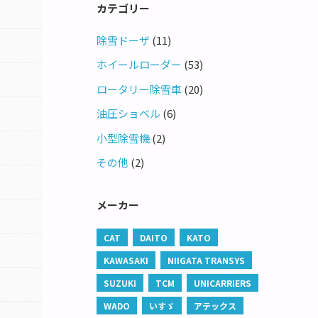
カテゴリー
除雪ドーザ
(11)
ホイールローダー
(53)
ロータリー除雪車
(20)
油圧ショベル
(6)
小型除雪機
(2)
その他
(2)
メーカー
CAT
DAITO
KATO
KAWASAKI
NIIGATA TRANSYS
SUZUKI
TCM
UNICARRIERS
WADO
いすゞ
アテックス