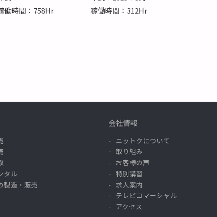
稼働時間：758Hr
稼働時間：312Hr
会社情報
売
ニットクについて
売
取り組み
取
お客様の声
ンタル
特別講習
の製造・販売
求人案内
テレビコマーシャル
アクセス