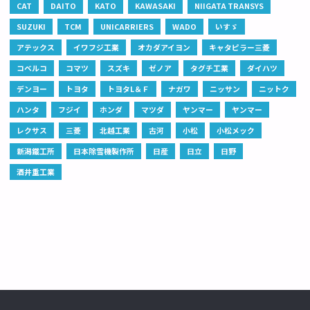
CAT
DAITO
KATO
KAWASAKI
NIIGATA TRANSYS
SUZUKI
TCM
UNICARRIERS
WADO
いすゞ
アテックス
イワフジ工業
オカダアイヨン
キャタピラー三菱
コベルコ
コマツ
スズキ
ゼノア
タグチ工業
ダイハツ
デンヨー
トヨタ
トヨタL＆Ｆ
ナガワ
ニッサン
ニットク
ハンタ
フジイ
ホンダ
マツダ
ヤンマー
ヤンマー
レクサス
三菱
北越工業
古河
小松
小松メック
新潟鐵工所
日本除雪機製作所
日産
日立
日野
酒井重工業