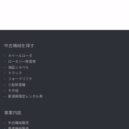
中古機械を探す
ホイールローダ
ロータリー除雪車
油圧ショベル
トラック
フォークリフト
小型除雪機
その他
新潟県限定レンタル車
事業内容
中古機械販売
新車機械販売