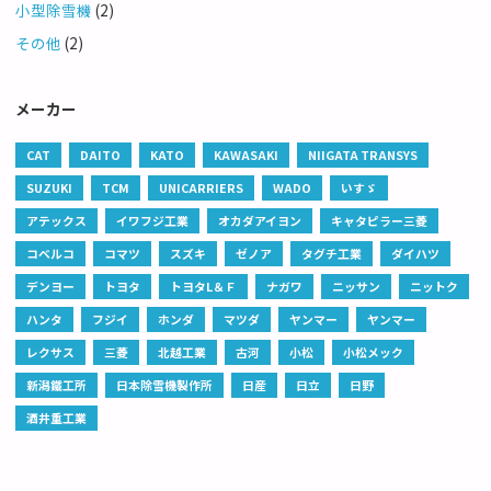
小型除雪機
(2)
その他
(2)
メーカー
CAT
DAITO
KATO
KAWASAKI
NIIGATA TRANSYS
SUZUKI
TCM
UNICARRIERS
WADO
いすゞ
アテックス
イワフジ工業
オカダアイヨン
キャタピラー三菱
コベルコ
コマツ
スズキ
ゼノア
タグチ工業
ダイハツ
デンヨー
トヨタ
トヨタL＆Ｆ
ナガワ
ニッサン
ニットク
ハンタ
フジイ
ホンダ
マツダ
ヤンマー
ヤンマー
レクサス
三菱
北越工業
古河
小松
小松メック
新潟鐵工所
日本除雪機製作所
日産
日立
日野
酒井重工業