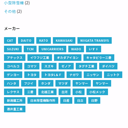
小型除雪機
(2)
その他
(2)
メーカー
CAT
DAITO
KATO
KAWASAKI
NIIGATA TRANSYS
SUZUKI
TCM
UNICARRIERS
WADO
いすゞ
アテックス
イワフジ工業
オカダアイヨン
キャタピラー三菱
コベルコ
コマツ
スズキ
ゼノア
タグチ工業
ダイハツ
デンヨー
トヨタ
トヨタL＆Ｆ
ナガワ
ニッサン
ニットク
ハンタ
フジイ
ホンダ
マツダ
ヤンマー
ヤンマー
レクサス
三菱
北越工業
古河
小松
小松メック
新潟鐵工所
日本除雪機製作所
日産
日立
日野
酒井重工業