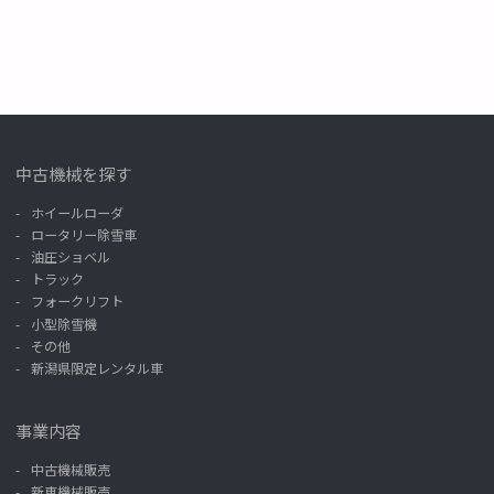
中古機械を探す
ホイールローダ
ロータリー除雪車
油圧ショベル
トラック
フォークリフト
小型除雪機
その他
新潟県限定レンタル車
事業内容
中古機械販売
新車機械販売