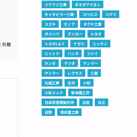
イワフジ工業
オカダアイヨン
キャタピラー三菱
コベルコ
コマツ
スズキ
ゼノア
タグチ工業
ダイハツ
デンヨー
トヨタ
に有難
トヨタL＆Ｆ
ナガワ
ニッサン
ニットク
ハンタ
フジイ
ホンダ
マツダ
ヤンマー
ヤンマー
レクサス
三菱
北越工業
古河
小松
小松メック
新潟鐵工所
日本除雪機製作所
日産
日立
日野
酒井重工業