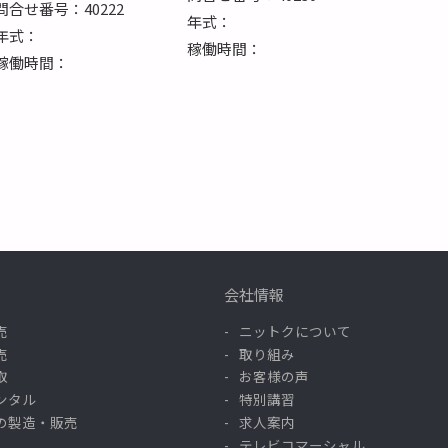
問合せ番号：40222
年式：
年式：
稼働時間：
稼働時間：
会社情報
売
ニットクについて
売
取り組み
取
お客様の声
ンタル
特別講習
の製造・販売
求人案内
テレビコマーシャル