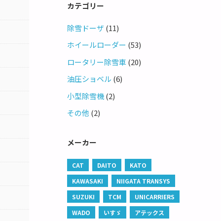
カテゴリー
除雪ドーザ
(11)
ホイールローダー
(53)
ロータリー除雪車
(20)
油圧ショベル
(6)
小型除雪機
(2)
その他
(2)
メーカー
CAT
DAITO
KATO
KAWASAKI
NIIGATA TRANSYS
SUZUKI
TCM
UNICARRIERS
WADO
いすゞ
アテックス