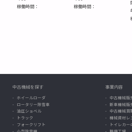
稼働時間：
稼働時間：
中古機械を探す
事業内容
ホイールローダ
中古機械販
ロータリー除雪車
新車機械販
油圧ショベル
中古機械買
トラック
機械資材レ
フォークリフト
トイレカー
小型除雪機
整備工場