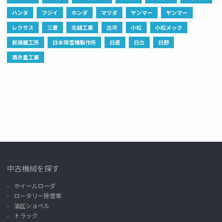
ハンタ
フジイ
ホンダ
マツダ
ヤンマー
ヤンマー
レクサス
三菱
北越工業
古河
小松
小松メック
新潟鐵工所
日本除雪機製作所
日産
日立
日野
酒井重工業
中古機械を探す
ホイールローダ
ロータリー除雪車
油圧ショベル
トラック