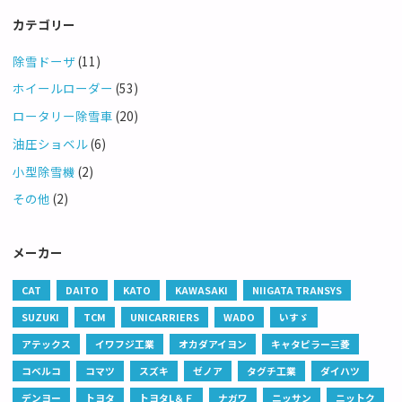
カテゴリー
除雪ドーザ
(11)
ホイールローダー
(53)
ロータリー除雪車
(20)
油圧ショベル
(6)
小型除雪機
(2)
その他
(2)
メーカー
CAT
DAITO
KATO
KAWASAKI
NIIGATA TRANSYS
SUZUKI
TCM
UNICARRIERS
WADO
いすゞ
アテックス
イワフジ工業
オカダアイヨン
キャタピラー三菱
コベルコ
コマツ
スズキ
ゼノア
タグチ工業
ダイハツ
デンヨー
トヨタ
トヨタL＆Ｆ
ナガワ
ニッサン
ニットク