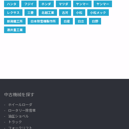
ハンタ
フジイ
ホンダ
マツダ
ヤンマー
ヤンマー
レクサス
三菱
北越工業
古河
小松
小松メック
新潟鐵工所
日本除雪機製作所
日産
日立
日野
酒井重工業
中古機械を探す
ホイールローダ
ロータリー除雪車
油圧ショベル
トラック
フォークリフト