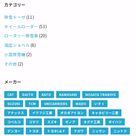
カテゴリー
除雪ドーザ
(11)
ホイールローダー
(53)
ロータリー除雪車
(20)
油圧ショベル
(6)
小型除雪機
(2)
その他
(2)
メーカー
CAT
DAITO
KATO
KAWASAKI
NIIGATA TRANSYS
SUZUKI
TCM
UNICARRIERS
WADO
いすゞ
アテックス
イワフジ工業
オカダアイヨン
キャタピラー三菱
コベルコ
コマツ
スズキ
ゼノア
タグチ工業
ダイハツ
デンヨー
トヨタ
トヨタL＆Ｆ
ナガワ
ニッサン
ニットク