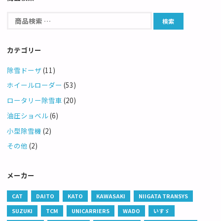
カテゴリー
除雪ドーザ
(11)
ホイールローダー
(53)
ロータリー除雪車
(20)
油圧ショベル
(6)
小型除雪機
(2)
その他
(2)
メーカー
CAT
DAITO
KATO
KAWASAKI
NIIGATA TRANSYS
SUZUKI
TCM
UNICARRIERS
WADO
いすゞ