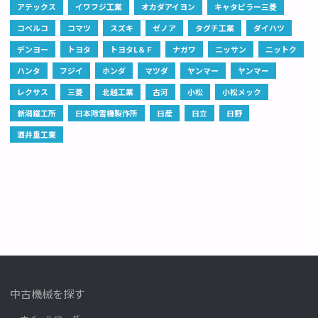
アテックス
イワフジ工業
オカダアイヨン
キャタピラー三菱
コベルコ
コマツ
スズキ
ゼノア
タグチ工業
ダイハツ
デンヨー
トヨタ
トヨタL＆Ｆ
ナガワ
ニッサン
ニットク
ハンタ
フジイ
ホンダ
マツダ
ヤンマー
ヤンマー
レクサス
三菱
北越工業
古河
小松
小松メック
新潟鐵工所
日本除雪機製作所
日産
日立
日野
酒井重工業
中古機械を探す