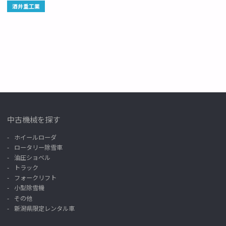
酒井重工業
中古機械を探す
ホイールローダ
ロータリー除雪車
油圧ショベル
トラック
フォークリフト
小型除雪機
その他
新潟県限定レンタル車