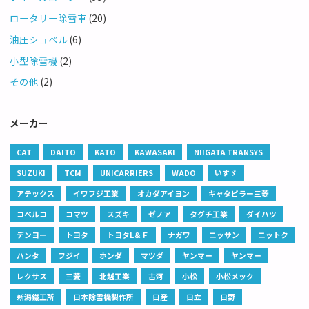
ロータリー除雪車
(20)
油圧ショベル
(6)
小型除雪機
(2)
その他
(2)
メーカー
CAT
DAITO
KATO
KAWASAKI
NIIGATA TRANSYS
SUZUKI
TCM
UNICARRIERS
WADO
いすゞ
アテックス
イワフジ工業
オカダアイヨン
キャタピラー三菱
コベルコ
コマツ
スズキ
ゼノア
タグチ工業
ダイハツ
デンヨー
トヨタ
トヨタL＆Ｆ
ナガワ
ニッサン
ニットク
ハンタ
フジイ
ホンダ
マツダ
ヤンマー
ヤンマー
レクサス
三菱
北越工業
古河
小松
小松メック
新潟鐵工所
日本除雪機製作所
日産
日立
日野