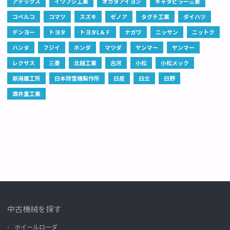
アテックス
イワフジ工業
オカダアイヨン
キャタピラー三菱
コベルコ
コマツ
スズキ
ゼノア
タグチ工業
ダイハツ
デンヨー
トヨタ
トヨタL＆Ｆ
ナガワ
ニッサン
ニットク
ハンタ
フジイ
ホンダ
マツダ
ヤンマー
ヤンマー
レクサス
三菱
北越工業
古河
小松
小松メック
新潟鐵工所
日本除雪機製作所
日産
日立
日野
酒井重工業
中古機械を探す
ホイールローダ