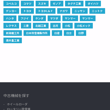
コベルコ
コマツ
スズキ
ゼノア
タグチ工業
ダイハツ
デンヨー
トヨタ
トヨタL＆Ｆ
ナガワ
ニッサン
ニットク
ハンタ
フジイ
ホンダ
マツダ
ヤンマー
ヤンマー
レクサス
三菱
北越工業
古河
小松
小松メック
新潟鐵工所
日本除雪機製作所
日産
日立
日野
酒井重工業
中古機械を探す
ホイールローダ
ロータリー除雪車