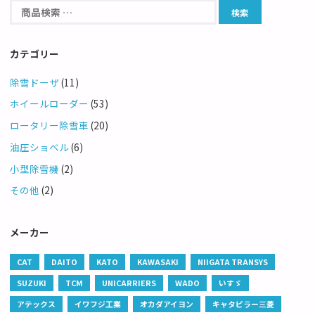
カテゴリー
除雪ドーザ
(11)
ホイールローダー
(53)
ロータリー除雪車
(20)
油圧ショベル
(6)
小型除雪機
(2)
その他
(2)
メーカー
CAT
DAITO
KATO
KAWASAKI
NIIGATA TRANSYS
SUZUKI
TCM
UNICARRIERS
WADO
いすゞ
アテックス
イワフジ工業
オカダアイヨン
キャタピラー三菱