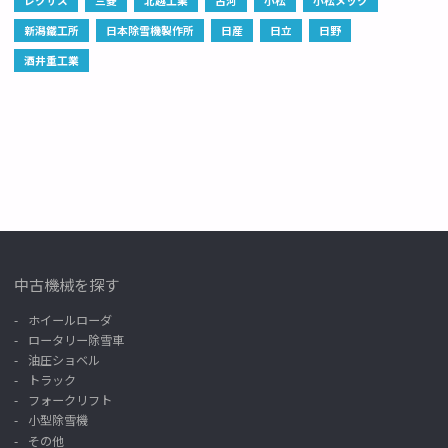
新潟鐵工所
日本除雪機製作所
日産
日立
日野
酒井重工業
中古機械を探す
ホイールローダ
ロータリー除雪車
油圧ショベル
トラック
フォークリフト
小型除雪機
その他