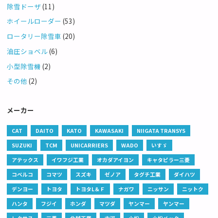
除雪ドーザ
(11)
ホイールローダー
(53)
ロータリー除雪車
(20)
油圧ショベル
(6)
小型除雪機
(2)
その他
(2)
メーカー
CAT
DAITO
KATO
KAWASAKI
NIIGATA TRANSYS
SUZUKI
TCM
UNICARRIERS
WADO
いすゞ
アテックス
イワフジ工業
オカダアイヨン
キャタピラー三菱
コベルコ
コマツ
スズキ
ゼノア
タグチ工業
ダイハツ
デンヨー
トヨタ
トヨタL＆Ｆ
ナガワ
ニッサン
ニットク
ハンタ
フジイ
ホンダ
マツダ
ヤンマー
ヤンマー
レクサス
三菱
北越工業
古河
小松
小松メック