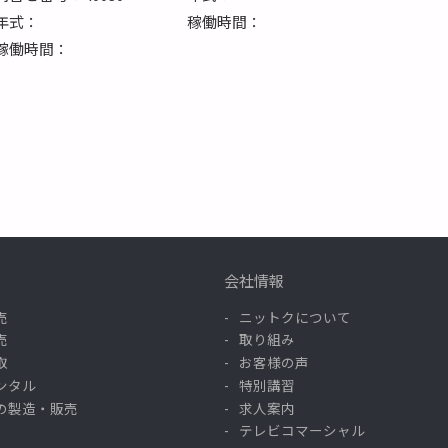
年式：
稼働時間：
稼働時間：
会社情報
売
ニットクについて
売
取り組み
取
お客様の声
ンタル
特別講習
の製造・販売
求人案内
テレビコマーシャル