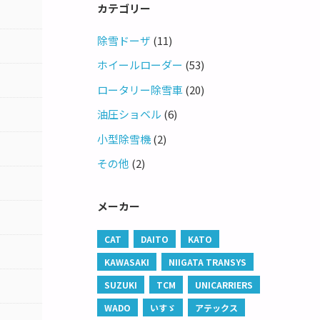
カテゴリー
除雪ドーザ
(11)
ホイールローダー
(53)
ロータリー除雪車
(20)
油圧ショベル
(6)
小型除雪機
(2)
その他
(2)
メーカー
CAT
DAITO
KATO
KAWASAKI
NIIGATA TRANSYS
SUZUKI
TCM
UNICARRIERS
WADO
いすゞ
アテックス