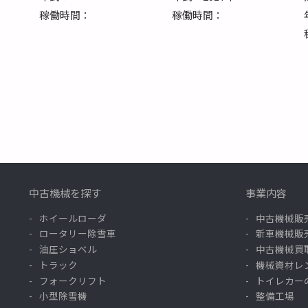
稼働時間：
稼働時間：
中古機械を探す
事業内容
ホイールローダ
中古機械販
ロータリー除雪車
新車機械販
油圧ショベル
中古機械買
トラック
機械資材レ
フォークリフト
トイレカー
小型除雪機
整備工場