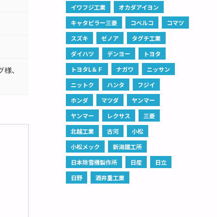
イワフジ工業
オカダアイヨン
キャタピラー三菱
コベルコ
コマツ
スズキ
ゼノア
タグチ工業
ダイハツ
デンヨー
トヨタ
グ様、
トヨタL＆Ｆ
ナガワ
ニッサン
ニットク
ハンタ
フジイ
ホンダ
マツダ
ヤンマー
ヤンマー
レクサス
三菱
北越工業
古河
小松
小松メック
新潟鐵工所
日本除雪機製作所
日産
日立
日野
酒井重工業