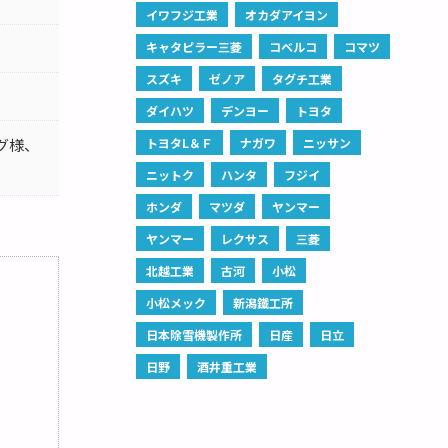
イワフジ工業
オカダアイヨン
キャタピラー三菱
コベルコ
コマツ
スズキ
ゼノア
タグチ工業
ダイハツ
デンヨー
トヨタ
グ様、
トヨタL＆Ｆ
ナガワ
ニッサン
ニットク
ハンタ
フジイ
ホンダ
マツダ
ヤンマー
ヤンマー
レクサス
三菱
北越工業
古河
小松
小松メック
新潟鐵工所
日本除雪機製作所
日産
日立
日野
酒井重工業