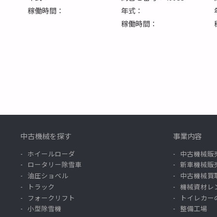
稼働時間：
年式：
稼働時間：
中古機械を探す
事業内容
ホイールローダ
中古機械販
ロータリー除雪車
新車機械販
油圧ショベル
中古機械買
トラック
機械資材レ
フォークリフト
トイレカー
小型除雪機
整備工場