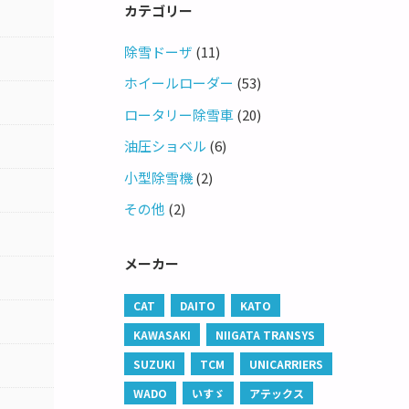
カテゴリー
除雪ドーザ
(11)
ホイールローダー
(53)
ロータリー除雪車
(20)
油圧ショベル
(6)
小型除雪機
(2)
その他
(2)
メーカー
CAT
DAITO
KATO
KAWASAKI
NIIGATA TRANSYS
SUZUKI
TCM
UNICARRIERS
WADO
いすゞ
アテックス