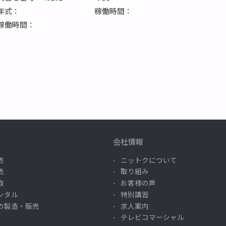
年式：
稼働時間：
稼働時間：
会社情報
売
ニットクについて
売
取り組み
取
お客様の声
ンタル
特別講習
の製造・販売
求人案内
テレビコマーシャル