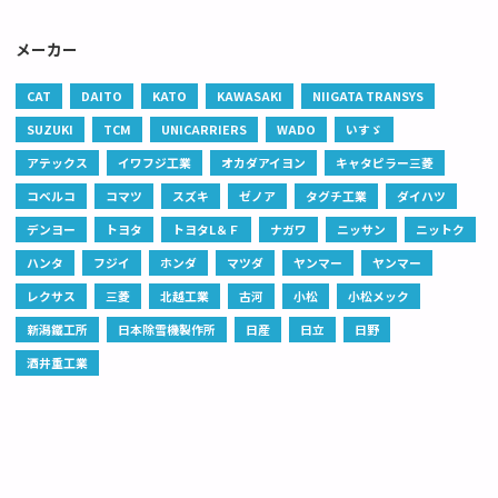
メーカー
CAT
DAITO
KATO
KAWASAKI
NIIGATA TRANSYS
SUZUKI
TCM
UNICARRIERS
WADO
いすゞ
アテックス
イワフジ工業
オカダアイヨン
キャタピラー三菱
コベルコ
コマツ
スズキ
ゼノア
タグチ工業
ダイハツ
デンヨー
トヨタ
トヨタL＆Ｆ
ナガワ
ニッサン
ニットク
ハンタ
フジイ
ホンダ
マツダ
ヤンマー
ヤンマー
レクサス
三菱
北越工業
古河
小松
小松メック
新潟鐵工所
日本除雪機製作所
日産
日立
日野
酒井重工業