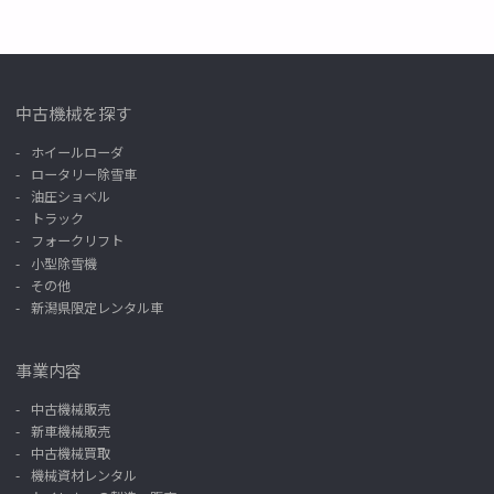
中古機械を探す
ホイールローダ
ロータリー除雪車
油圧ショベル
トラック
フォークリフト
小型除雪機
その他
新潟県限定レンタル車
事業内容
中古機械販売
新車機械販売
中古機械買取
機械資材レンタル