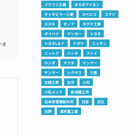
イワフジ工業
オカダアイヨン
キャタピラー三菱
コベルコ
コマツ
スズキ
ゼノア
タグチ工業
ダイハツ
デンヨー
トヨタ
いま
トヨタL＆Ｆ
ナガワ
ニッサン
ニットク
ハンタ
フジイ
ホンダ
マツダ
ヤンマー
ヤンマー
レクサス
三菱
北越工業
古河
小松
小松メック
新潟鐵工所
日本除雪機製作所
日産
日立
日野
酒井重工業