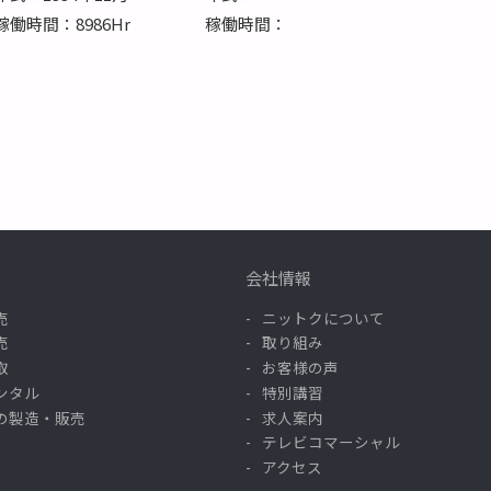
稼働時間：8986Hr
稼働時間：
会社情報
売
ニットクについて
売
取り組み
取
お客様の声
ンタル
特別講習
の製造・販売
求人案内
テレビコマーシャル
アクセス