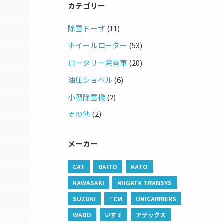
カテゴリー
除雪ドーザ
(11)
ホイールローダー
(53)
ロータリー除雪車
(20)
油圧ショベル
(6)
小型除雪機
(2)
その他
(2)
メーカー
CAT
DAITO
KATO
KAWASAKI
NIIGATA TRANSYS
SUZUKI
TCM
UNICARRIERS
WADO
いすゞ
アテックス