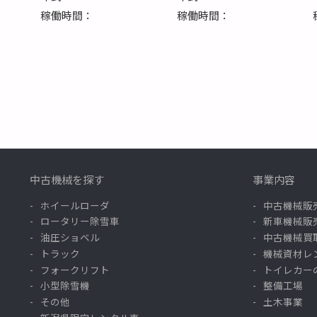
稼働時間：
稼働時間：
中古機械を探す
事業内容
ホイールローダ
中古機械販
ロータリー除雪車
新車機械販
油圧ショベル
中古機械買
トラック
機械資材レ
フォークリフト
トイレカー
小型除雪機
整備工場
その他
土木事業