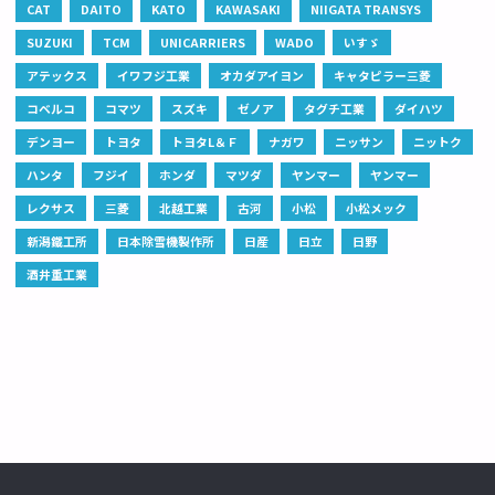
CAT
DAITO
KATO
KAWASAKI
NIIGATA TRANSYS
SUZUKI
TCM
UNICARRIERS
WADO
いすゞ
アテックス
イワフジ工業
オカダアイヨン
キャタピラー三菱
コベルコ
コマツ
スズキ
ゼノア
タグチ工業
ダイハツ
デンヨー
トヨタ
トヨタL＆Ｆ
ナガワ
ニッサン
ニットク
ハンタ
フジイ
ホンダ
マツダ
ヤンマー
ヤンマー
レクサス
三菱
北越工業
古河
小松
小松メック
新潟鐵工所
日本除雪機製作所
日産
日立
日野
酒井重工業