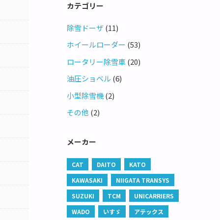
カテゴリー
除雪ドーザ
(11)
ホイールローダー
(53)
ロータリー除雪車
(20)
油圧ショベル
(6)
小型除雪機
(2)
その他
(2)
メーカー
CAT
DAITO
KATO
KAWASAKI
NIIGATA TRANSYS
SUZUKI
TCM
UNICARRIERS
WADO
いすゞ
アテックス