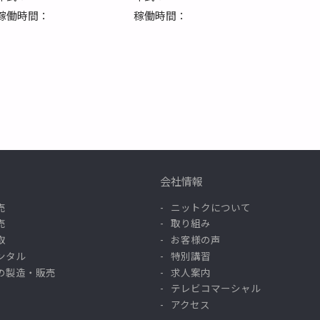
稼働時間：
稼働時間：
会社情報
売
ニットクについて
売
取り組み
取
お客様の声
ンタル
特別講習
の製造・販売
求人案内
テレビコマーシャル
アクセス