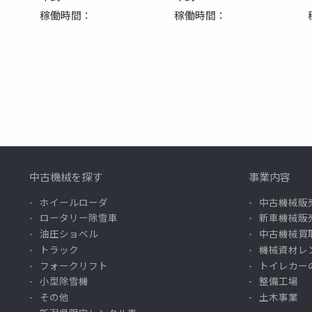
稼働時間：
稼働時間：
中古機械を探す
事業内容
ホイールローダ
中古機械販
ロータリー除雪車
新車機械販
油圧ショベル
中古機械買
トラック
機械資材レ
フォークリフト
トイレカー
小型除雪機
整備工場
その他
土木事業