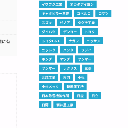
イワフジ工業
オカダアイヨン
キャタピラー三菱
コベルコ
コマツ
スズキ
ゼノア
タグチ工業
ダイハツ
デンヨー
トヨタ
誠に有
トヨタL＆Ｆ
ナガワ
ニッサン
ニットク
ハンタ
フジイ
ホンダ
マツダ
ヤンマー
ヤンマー
レクサス
三菱
北越工業
古河
小松
小松メック
新潟鐵工所
日本除雪機製作所
日産
日立
日野
酒井重工業