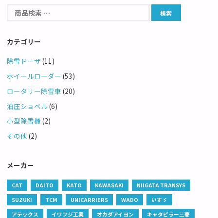
カテゴリー
除雪ドーザ
(11)
ホイールローダー
(53)
ロータリー除雪車
(20)
油圧ショベル
(6)
小型除雪機
(2)
その他
(2)
メーカー
CAT
DAITO
KATO
KAWASAKI
NIIGATA TRANSYS
SUZUKI
TCM
UNICARRIERS
WADO
いすゞ
アテックス
イワフジ工業
オカダアイヨン
キャタピラー三菱