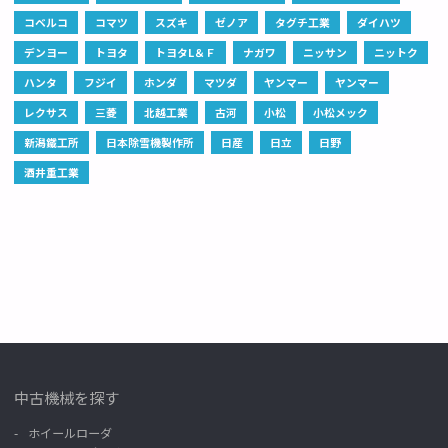
コベルコ
コマツ
スズキ
ゼノア
タグチ工業
ダイハツ
デンヨー
トヨタ
トヨタL＆Ｆ
ナガワ
ニッサン
ニットク
ハンタ
フジイ
ホンダ
マツダ
ヤンマー
ヤンマー
レクサス
三菱
北越工業
古河
小松
小松メック
新潟鐵工所
日本除雪機製作所
日産
日立
日野
酒井重工業
中古機械を探す
ホイールローダ