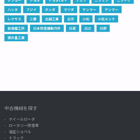
デンヨー
トヨタ
トヨタL＆Ｆ
ナガワ
ニッサン
ニットク
ハンタ
フジイ
ホンダ
マツダ
ヤンマー
ヤンマー
レクサス
三菱
北越工業
古河
小松
小松メック
新潟鐵工所
日本除雪機製作所
日産
日立
日野
酒井重工業
中古機械を探す
ホイールローダ
ロータリー除雪車
油圧ショベル
トラック