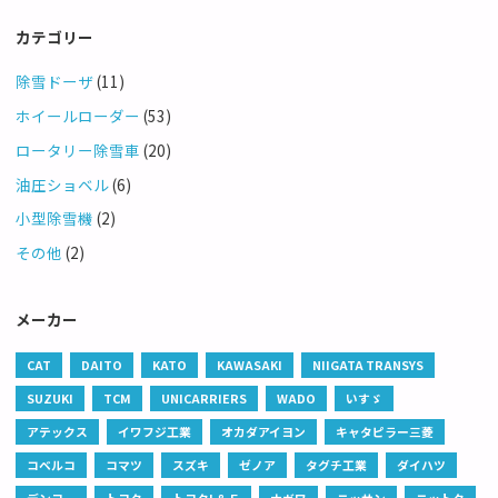
カテゴリー
除雪ドーザ
(11)
ホイールローダー
(53)
ロータリー除雪車
(20)
油圧ショベル
(6)
小型除雪機
(2)
その他
(2)
メーカー
CAT
DAITO
KATO
KAWASAKI
NIIGATA TRANSYS
SUZUKI
TCM
UNICARRIERS
WADO
いすゞ
アテックス
イワフジ工業
オカダアイヨン
キャタピラー三菱
コベルコ
コマツ
スズキ
ゼノア
タグチ工業
ダイハツ