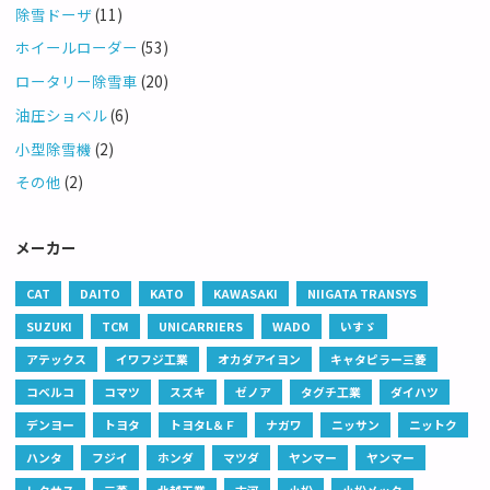
除雪ドーザ
(11)
ホイールローダー
(53)
ロータリー除雪車
(20)
油圧ショベル
(6)
小型除雪機
(2)
その他
(2)
メーカー
CAT
DAITO
KATO
KAWASAKI
NIIGATA TRANSYS
SUZUKI
TCM
UNICARRIERS
WADO
いすゞ
アテックス
イワフジ工業
オカダアイヨン
キャタピラー三菱
コベルコ
コマツ
スズキ
ゼノア
タグチ工業
ダイハツ
デンヨー
トヨタ
トヨタL＆Ｆ
ナガワ
ニッサン
ニットク
ハンタ
フジイ
ホンダ
マツダ
ヤンマー
ヤンマー
レクサス
三菱
北越工業
古河
小松
小松メック