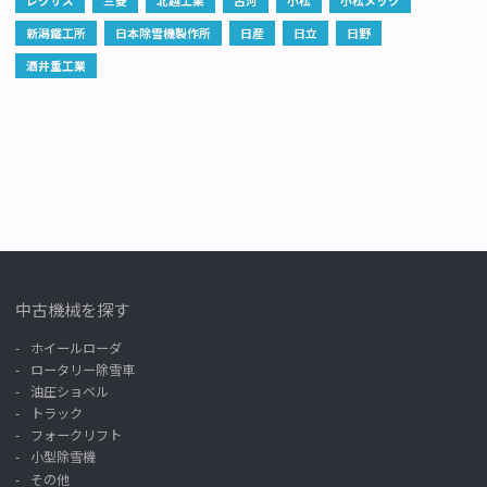
新潟鐵工所
日本除雪機製作所
日産
日立
日野
酒井重工業
中古機械を探す
ホイールローダ
ロータリー除雪車
油圧ショベル
トラック
フォークリフト
小型除雪機
その他