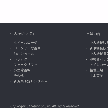
中古機械を探す
事業内容
ホイールローダ
中古機械販
ロータリー除雪車
新車機械販
油圧ショベル
中古機械買
トラック
機械資材レ
フォークリフト
トイレカー
小型除雪機
整備工場
その他
土木事業
新潟県限定レンタル車
Copyright(C) Nittoc co.,ltd. All rights reserved.