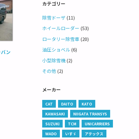
カテゴリー
除雪ドーザ
(11)
ホイールローダー
(53)
ロータリー除雪車
(20)
油圧ショベル
(6)
ラバン
小型除雪機
(2)
その他
(2)
メーカー
CAT
DAITO
KATO
KAWASAKI
NIIGATA TRANSYS
SUZUKI
TCM
UNICARRIERS
WADO
いすゞ
アテックス