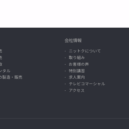
会社情報
売
ニットクについて
売
取り組み
取
お客様の声
ンタル
特別講習
の製造・販売
求人案内
テレビコマーシャル
アクセス