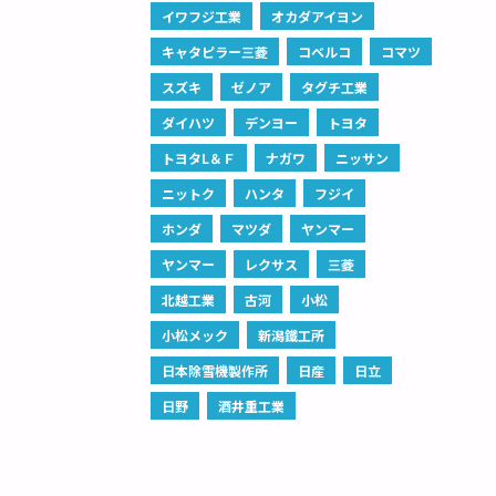
イワフジ工業
オカダアイヨン
キャタピラー三菱
コベルコ
コマツ
スズキ
ゼノア
タグチ工業
ダイハツ
デンヨー
トヨタ
トヨタL＆Ｆ
ナガワ
ニッサン
ニットク
ハンタ
フジイ
ホンダ
マツダ
ヤンマー
ヤンマー
レクサス
三菱
北越工業
古河
小松
小松メック
新潟鐵工所
日本除雪機製作所
日産
日立
日野
酒井重工業