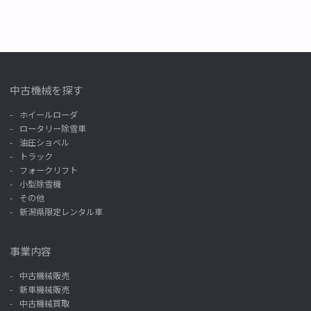
中古機械を探す
ホイールローダ
ロータリー除雪車
油圧ショベル
トラック
フォークリフト
小型除雪機
その他
新潟県限定レンタル車
事業内容
中古機械販売
新車機械販売
中古機械買取